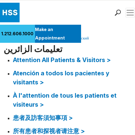
Men
Find a Doctor
Make an
1.212.606.1000
Locations
Appointment
Pусский
繁體中文
عربي
español
English
تعليمات الزائرين
Patient Care
Health Library
Attention All Patients & Visitors >
Research & Education
Atención a todos los pacientes y
Giving
Careers
visitants >
Why Choose HSS
À l'attention de tous les patients et
MyHSS Sign In
visiteurs >
患者及訪客須知事項 >
所有患者和探视者请注意 >